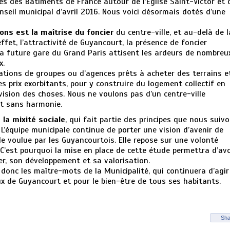
ctes des Bâtiments de France autour de l’Eglise Saint-Victor et 
seil municipal d’avril 2016. Nous voici désormais dotés d’une
ons est la maîtrise du foncier
du centre-ville, et au-delà de l
et, l’attractivité de Guyancourt, la présence de foncier
 la future gare du Grand Paris attisent les ardeurs de nombreu
x.
tations de groupes ou d’agences prêts à acheter des terrains e
es prix exorbitants, pour y construire du logement collectif en
vision des choses. Nous ne voulons pas d’un centre-ville
et sans harmonie.
 la mixité sociale
, qui fait partie des principes que nous suiv
L’équipe municipale continue de porter une vision d’avenir de
 voulue par les Guyancourtois. Elle repose sur une volonté
. C’est pourquoi la mise en place de cette étude permettra d’avo
ier, son développement et sa valorisation.
t donc les maître-mots de la Municipalité, qui continuera d’agir
 de Guyancourt et pour le bien-être de tous ses habitants.
Sha