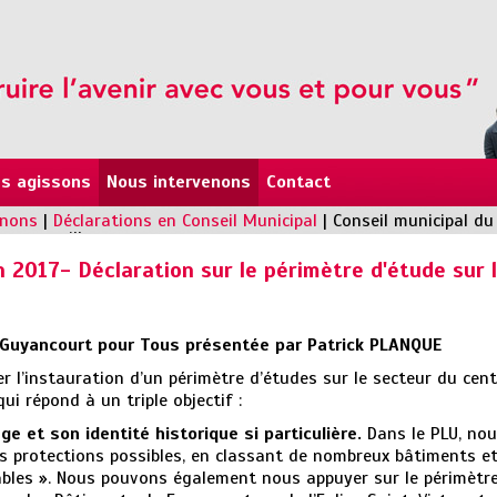
s agissons
Nous intervenons
Contact
enons
|
Déclarations en Conseil Municipal
|
Conseil municipal du
centre-ville
n 2017- Déclaration sur le périmètre d'étude sur 
 Guyancourt pour Tous présentée par Patrick PLANQUE
er l’instauration d’un périmètre d’études sur le secteur du cen
 qui répond à un triple objectif :
age et son identité historique si particulière.
Dans le PLU, no
es protections possibles, en classant de nombreux bâtiments e
les ». Nous pouvons également nous appuyer sur le périmètr