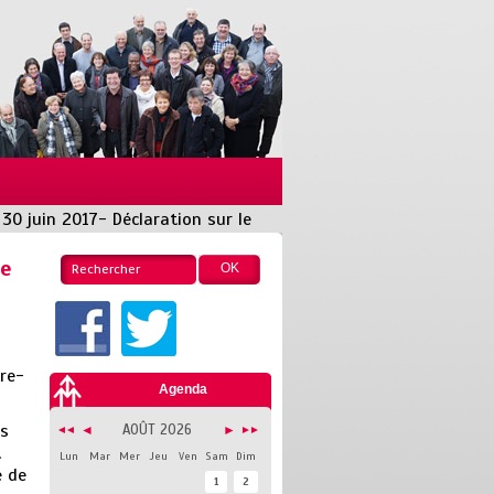
 30 juin 2017- Déclaration sur le
le
tre-
Agenda
us
AOÛT 2026
◄
►
◄◄
►►
t
Lun
Mar
Mer
Jeu
Ven
Sam
Dim
e de
1
2