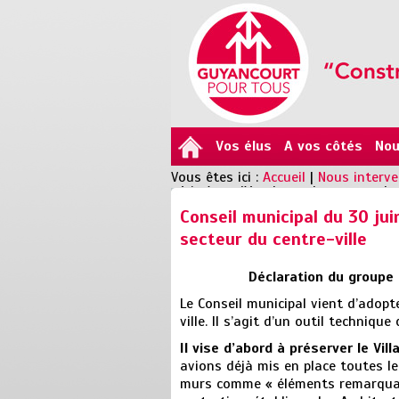
Vos élus
A vos côtés
Nou
Vous êtes ici :
Accueil
|
Nous interv
périmètre d'étude sur le secteur du 
Conseil municipal du 30 jui
secteur du centre-ville
Déclaration du groupe
Le Conseil municipal vient d’adopt
ville. Il s’agit d’un outil technique
Il vise d’abord à préserver le Vill
avions déjà mis en place toutes l
murs comme « éléments remarquab