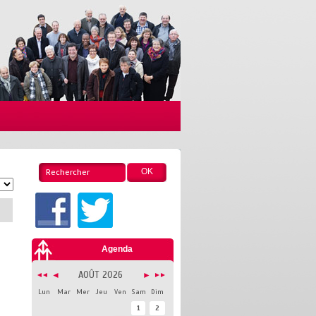
Agenda
AOÛT 2026
◄
►
◄◄
►►
Lun
Mar
Mer
Jeu
Ven
Sam
Dim
1
2