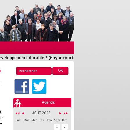
éveloppement durable ! (Guyancourt
)
s
Agenda
t
AOÛT 2026
◄
►
◄◄
►►
re
Lun
Mar
Mer
Jeu
Ven
Sam
Dim
-
1
2