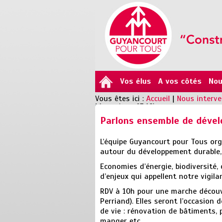
Vos élus
A vos côtés
Nou
Vous êtes ici :
Accueil
|
Nous interv
Magazine n°540)
Parlons ensemble de dével
L’équipe Guyancourt pour Tous org
autour du développement durable, 
Economies d’énergie, biodiversité,
d’enjeux qui appellent notre vigila
RDV à 10h pour une marche découver
Perriand). Elles seront l’occasion
de vie : rénovation de bâtiments, p
manger etc.