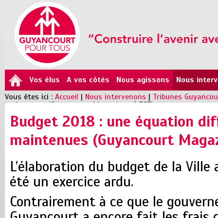
Vos élus
A vos côtés
Nous agissons
Nous inter
Vous êtes ici :
Accueil
|
Nous intervenons
|
Tribunes Guyanco
maintenues (Guyancourt Magazine n° 527)
Budget 2018 : une équation diffi
maintenues (Guyancourt Magaz
L’élaboration du budget de la Ville
été un exercice ardu.
Contrairement à ce que le gouvern
Guyancourt a encore fait les frais 