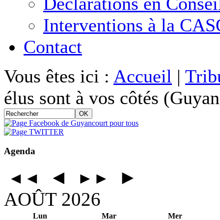
Déclarations en Consei
Interventions à la CA
Contact
Vous êtes ici :
Accueil
|
Trib
élus sont à vos côtés (Guya
Agenda
◄
►
◄◄
►►
AOÛT 2026
Lun
Mar
Mer