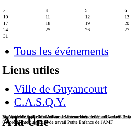
3
4
5
6
10
11
12
13
17
18
19
20
24
25
26
27
31
Tous les événements
Liens utiles
Ville de Guyancourt
C.A.S.Q.Y.
Signature de la Charte AMF pour la transparence de l'attribution des 
Inauguration du Relais Assistants Maternels et du Lieu d'Accueil Enfa
Le Maire, François Morton, rend visite aux commerçants de la Ville
La proximité, au coeur de notre action municipale
A la Une
Co-présidente du groupe de travail Petite Enfance de l'AMF