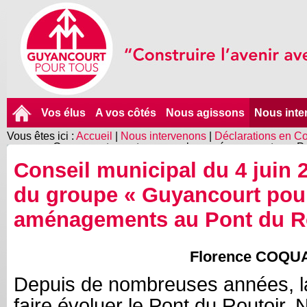
Vos élus
A vos côtés
Nous agissons
Nous inte
Vous êtes ici :
Accueil
|
Nous intervenons
|
Déclarations en Co
groupe « Guyancourt pour tous » sur les aménagements au Po
Conseil municipal du 4 juin 2
du groupe « Guyancourt pour
aménagements au Pont du R
Florence COQU
Depuis de nombreuses années, la 
faire évoluer le Pont du Routoir