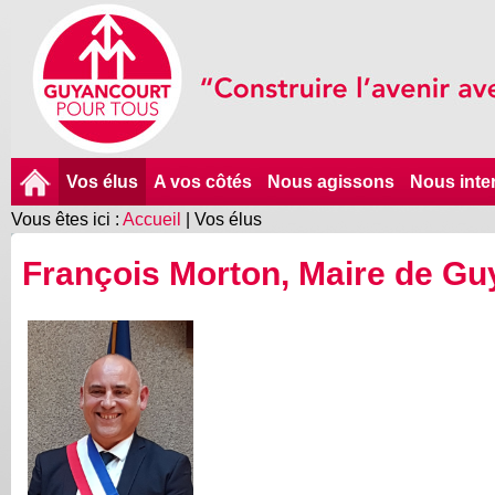
Vos élus
A vos côtés
Nous agissons
Nous inte
Vous êtes ici :
Accueil
|
Vos élus
François Morton, Maire de Gu